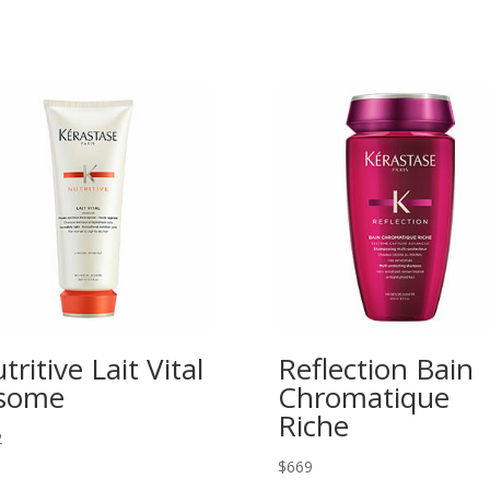
tritive Lait Vital
Reflection Bain
isome
Chromatique
Riche
2
$
669