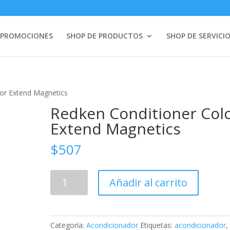
PROMOCIONES
SHOP DE PRODUCTOS
SHOP DE SERVICI
lor Extend Magnetics
Redken Conditioner Col
Extend Magnetics
$
507
Redken
Añadir al carrito
Conditioner
Color
Extend
Magnetics
Categoría:
Acondicionador
Etiquetas:
acondicionador
,