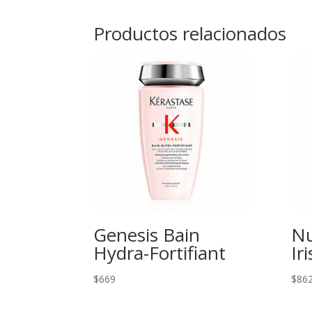
Productos relacionados
Genesis Bain
Nu
Hydra-Fortifiant
Ir
$
669
$
86