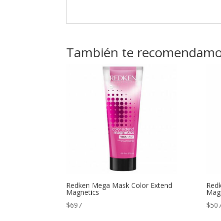
También te recomendam
Redken Mega Mask Color Extend
Redk
Magnetics
Magn
$
697
$
50