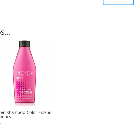
os…
en Shampoo Color Extend
etics
7