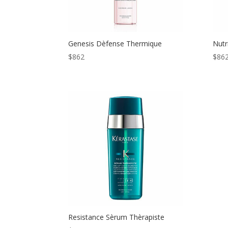
Genesis Dèfense Thermique
Nutr
$
862
$
86
Resistance Sèrum Thèrapiste