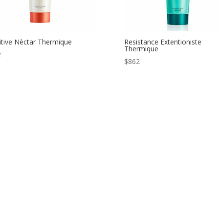
itive Nèctar Thermique
Resistance Extentioniste
Thermique
2
$
862