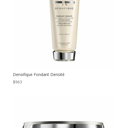
Densifique Fondant Densitè
$
963